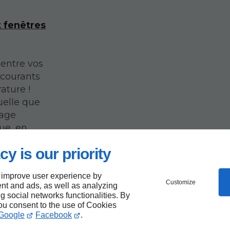
t fenêtres
 entre vos
 courants
ature !
uelle que
rage
ue, en
ant de
cy is our priority
 improve user experience by
Customize
nt and ads, as well as analyzing
ng social networks functionalities. By
you consent to the use of Cookies
Google
Facebook
.
ce à