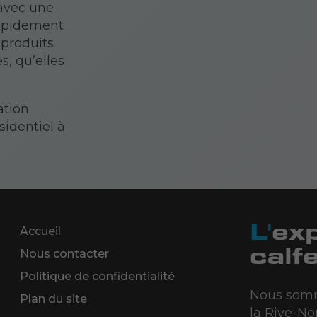
 avec une
rapidement
 produits
, qu’elles
ation
sidentiel à
L'expert du thermos et
Accueil
calf
Nous contacter
Politique de confidentialité
Nous somme
Plan du site
la Rive-No