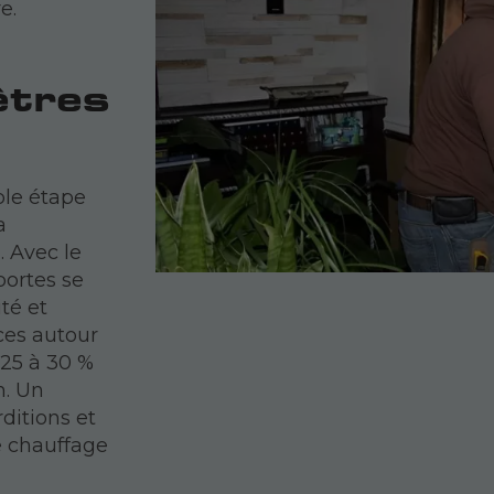
e.
êtres
ple étape
a
. Avec le
portes se
ité et
ices autour
 25 à 30 %
n. Un
ditions et
e chauffage