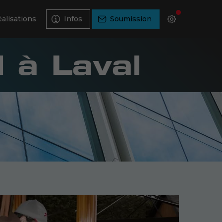
alisations
Infos
Soumission
l à Laval