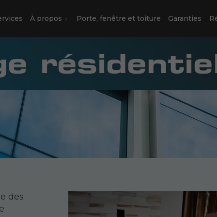
ervices
À propos
Porte, fenêtre et toiture
Garanties
Ré
e résidentie
ce des
de