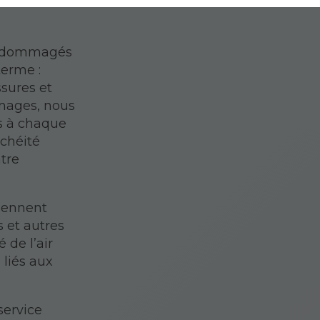
s endommagés
terme :
sures et
mmages, nous
és à chaque
nchéité
ntre
iennent
s et autres
 de l’air
 liés aux
service