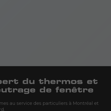
eutrage de fenêtre
s au service des particuliers à Montréal et
rd.